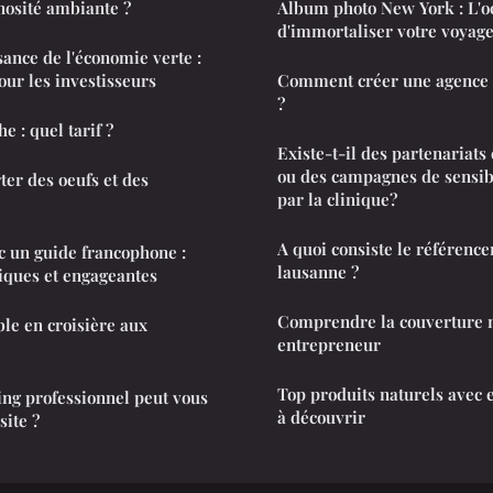
nosité ambiante ?
Album photo New York : L'o
d'immortaliser votre voyag
ance de l'économie verte :
our les investisseurs
Comment créer une agence 
?
 : quel tarif ?
Existe-t-il des partenariat
ou des campagnes de sensib
er des oeufs et des
par la clinique?
A quoi consiste le référence
c un guide francophone :
lausanne ?
tiques et engageantes
Comprendre la couverture 
le en croisière aux
entrepreneur
Top produits naturels avec e
ng professionnel peut vous
à découvrir
site ?