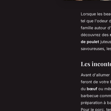
Lorsque les beaux
tel que l'odeur 
famille autour d
découvrez des
de poulet
juteu
savoureuses, les
Les incont
Avant d'allumer
feront de votre
du
bœuf
ou mê
barbecue comme
préparation à b
Pour le porc, t