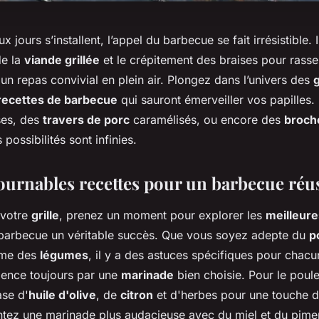
 jours s’installent, l’appel du barbecue se fait irrésistible. I
de la
viande grillée
et le crépitement des braises pour rass
'un repas convivial en plein air. Plongez dans l’univers des
g
recettes de barbecue
qui sauront émerveiller vos papilles
ses, des
travers de porc
caramélisés, ou encore des
broch
 possibilités sont infinies.
ournables recettes pour un barbecue réu
 votre
grille
, prenez un moment pour explorer les
meilleure
 barbecue un véritable succès. Que vous soyez adepte du
p
me des
légumes
, il y a des astuces spécifiques pour chac
nce toujours par une
marinade
bien choisie. Pour le poul
ase d'
huile d'olive
, de
citron
et d'herbes pour une touche de
entez une marinade plus audacieuse avec du miel et du pime