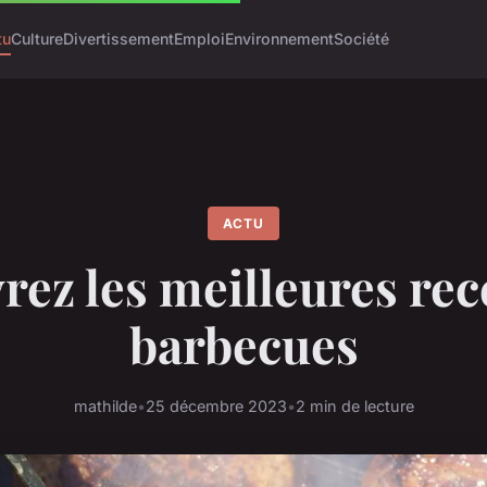
tu
Culture
Divertissement
Emploi
Environnement
Société
ACTU
ez les meilleures rec
barbecues
mathilde
•
25 décembre 2023
•
2 min de lecture