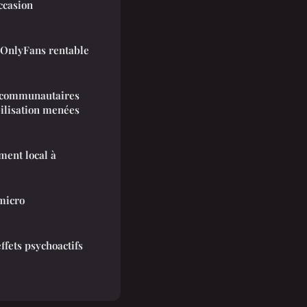
ccasion
e
OnlyFans rentable
s communautaires
ilisation menées
ment local à
micro
ffets psychoactifs