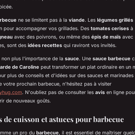
picée.
arbecue
ne se limitent pas à la
viande
. Les
légumes grillés
on pour accompagner vos grillades. Des
tomates cerises
à 
gneau
avec des poivrons, ou même des
épis de maïs
avec 
es, sont des
idées recettes
qui raviront vos invités.
 non plus l'importance de la
sauce
. Une
sauce barbecue
c
arde de Caroline
peut transformer un plat ordinaire en un 
ur plus de conseils et d'idées sur des sauces et marinades 
e votre prochain barbecue, n'hésitez pas à visiter
ryhug.com
. N'oubliez pas de consulter les
avis
en ligne pour
rir de nouveaux goûts.
 de cuisson et astuces pour barbecue
comme un pro du
barbecue
, il est essentiel de maîtriser que