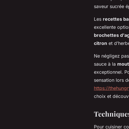
saveur sucrée é
Les
recettes b
excellente opti
brochettes d'a
citron
et d’herb
Ne négligez pas
sauce à la
mout
exceptionnel. Po
sensation lors d
https://thehung
choix et découv
Techniques
Pour cuisiner 