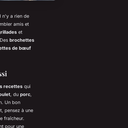
l n'y a rien de
embler amis et
rillades
et
. Des
brochettes
ettes de bœuf
ssi
s recettes
qui
oulet
, du
porc
,
un. Un bon
et, pensez à une
 fraîcheur.
nt pour une