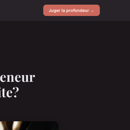
Juger la profondeur →
reneur
ite?