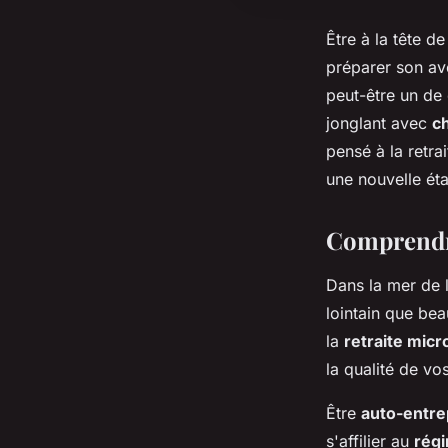
Être à la tête d
préparer son ave
peut-être un de
jonglant avec
ch
pensé à la retra
une nouvelle ét
Comprendre
Dans la mer de l
lointain que be
la
retraite mic
la qualité de vo
Être
auto-entr
s'affilier au
régi