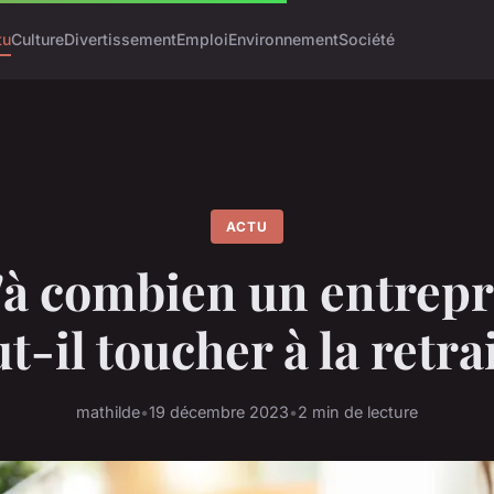
tu
Culture
Divertissement
Emploi
Environnement
Société
ACTU
'à combien un entrep
t-il toucher à la retra
mathilde
•
19 décembre 2023
•
2 min de lecture