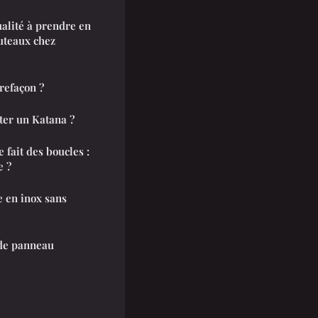
ualité à prendre en
outeaux chez
refaçon ?
ter un Katana ?
 fait des boucles :
e ?
 en inox sans
 de panneau