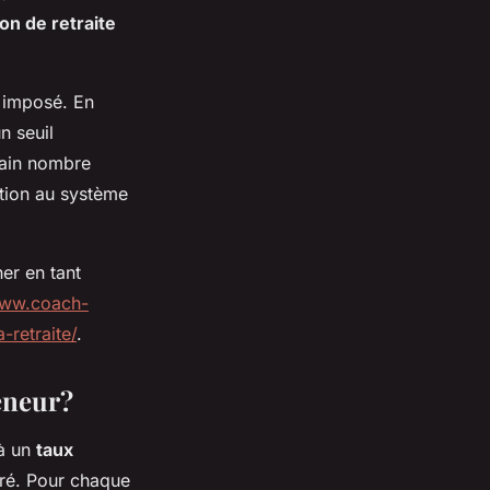
on de retraite
 imposé. En
n seuil
tain nombre
ution au système
er en tant
www.coach-
-retraite/
.
eneur?
 à un
taux
ré. Pour chaque