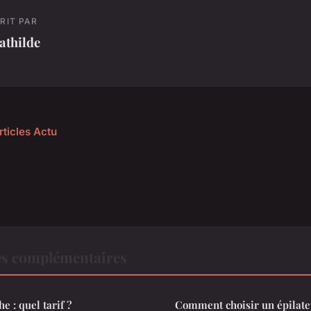
RIT PAR
athilde
rticles Actu
es complémentaires
 : quel tarif ?
Comment choisir un épilat