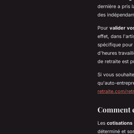
dernière a pris 
des indépendan
Pour
valider vo
effet, dans l'ar
spécifique pou
d'heures travai
de retraite est 
Si vous souhait
qu'auto-entrepre
retraite.com/ret
Comment es
Les
cotisations
déterminé et so