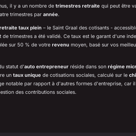
nus, il y a un nombre de
trimestres retraite
qui peut être v
tre trimestres par
année
.
retraite taux plein
– le Saint Graal des cotisants - accessib
 de trimestres a été validé. Ce taux est le garant d'une ind
culée sur 50 % de votre
revenu
moyen, basé sur vos meilleu
du statut d'
auto entrepreneur
réside dans son
régime micr
fre un
taux unique
de cotisations sociales, calculé sur le
chi
e notable par rapport à d'autres formes d'entreprise, car il 
estion des contributions sociales.