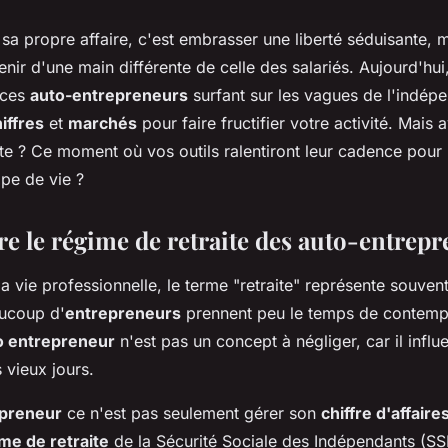
e sa propre affaire, c'est embrasser une liberté séduisante, 
nir d'une main différente de celle des salariés. Aujourd'hui
 ces
auto-entrepreneurs
surfant sur les vagues de l'indép
iffres
et
marchés
pour faire fructifier votre activité. Mais
ite ? Ce moment où vos outils ralentiront leur cadence pour 
ape de vie ?
 le régime de retraite des auto-entrep
a vie professionnelle, le terme "retraite" représente souven
aucoup d'
entrepreneurs
prennent peu le temps de contemp
ro entrepreneur
n'est pas un concept à négliger, car il infl
s vieux jours.
epreneur
ce n'est pas seulement gérer son
chiffre d'affaire
me de retraite
de la Sécurité Sociale des Indépendants (SSI