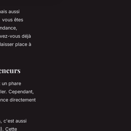
mais aussi
, vous êtes
endance,
 avez-vous déjà
laisser place à
reneurs
t un phare
ler. Cependant,
uence directement
s
, c'est aussi
). Cette