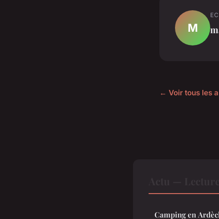
EC
M
m
← Voir tous les a
Actu — Lectur
Camping en Ardèche