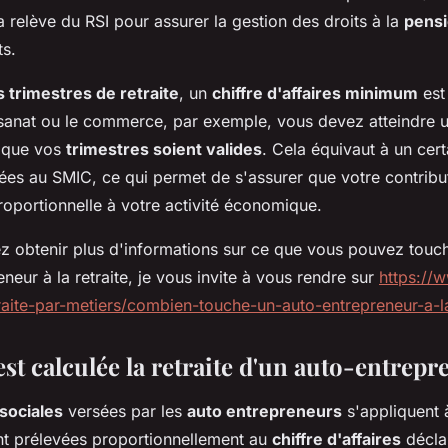
la relève du RSI pour assurer la gestion des droits à la
pensi
ts.
s trimestres de retraite
, un
chiffre d'affaires minimum
est
tisanat ou le commerce, par exemple, vous devez atteindre u
r que vos
trimestres soient valides
. Cela équivaut à un cer
llées au SMIC, ce qui permet de s'assurer que votre contrib
proportionnelle à votre activité économique.
ez obtenir plus d'informations sur ce que vous pouvez touch
neur à la retraite, je vous invite à vous rendre sur
https://
raite-par-metiers/combien-touche-un-auto-entrepreneur-a-la
t calculée la retraite d'un auto-entrepr
 sociales
versées par les
auto entrepreneurs
s'appliquent
nt prélevées proportionnellement au
chiffre d'affaires
décla